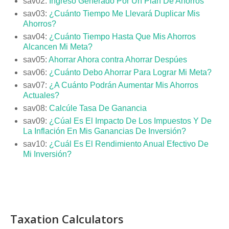
sav02:
Ingreso Generado Por Un Plan De Ahorros
sav03:
¿Cuánto Tiempo Me Llevará Duplicar Mis
Ahorros?
sav04:
¿Cuánto Tiempo Hasta Que Mis Ahorros
Alcancen Mi Meta?
sav05:
Ahorrar Ahora contra Ahorrar Despúes
sav06:
¿Cuánto Debo Ahorrar Para Lograr Mi Meta?
sav07:
¿A Cuánto Podrán Aumentar Mis Ahorros
Actuales?
sav08:
Calcúle Tasa De Ganancia
sav09:
¿Cúal Es El Impacto De Los Impuestos Y De
La Inflación En Mis Ganancias De Inversión?
sav10:
¿Cuál Es El Rendimiento Anual Efectivo De
Mi Inversión?
Taxation Calculators